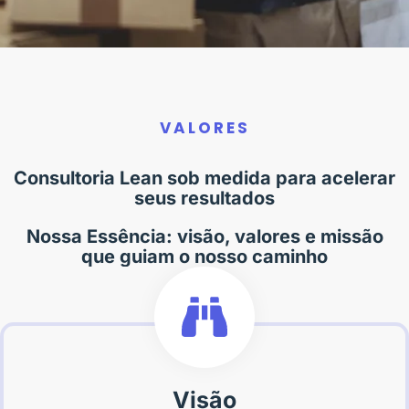
VALORES
Consultoria Lean sob medida para acelerar
seus resultados
Nossa Essência: visão, valores e missão
Sua operação logística sofre com atrasos e
que guiam o nosso caminho
altos custos?
Reduza perdas e aumente a eficiência com soluções
personalizadas para sua cadeia de suprimentos.​
AGENDE SEU DIAGNÓSTICO GRATUITO
Visão