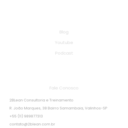
Conteúdo
Blog
Youtube
Podcast
Endereço de localização
Fale Conosco
2BLean Consultoria e Treinamento
R. João Marques, 38 Bairro Samambaia, Valinhos-SP
+55 (11) 989877313
contato@2blean.com.br