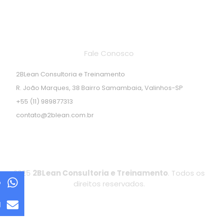
Endereço de localização
Fale Conosco
2BLean Consultoria e Treinamento
R. João Marques, 38 Bairro Samambaia, Valinhos-SP
+55 (11) 989877313
contato@2blean.com.br
2025
2BLean Consultoria e Treinamento
. Todos os
p
direitos reservados.
l