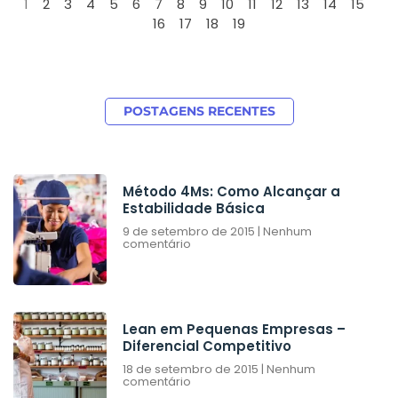
1
2
3
4
5
6
7
8
9
10
11
12
13
14
15
16
17
18
19
POSTAGENS RECENTES
Método 4Ms: Como Alcançar a
Estabilidade Básica
9 de setembro de 2015
Nenhum
comentário
Lean em Pequenas Empresas –
Diferencial Competitivo
18 de setembro de 2015
Nenhum
comentário