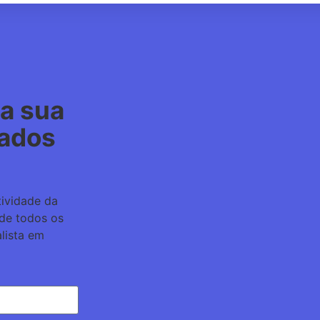
da sua
tados
tividade da
de todos os
lista em