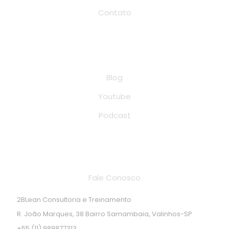
Contato
Conteúdo
Blog
Youtube
Podcast
Endereço de localização
Fale Conosco
2BLean Consultoria e Treinamento
R. João Marques, 38 Bairro Samambaia, Valinhos-SP
+55 (11) 989877313