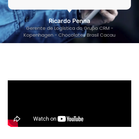
Ricardo Penna
Gerente de Logística do Grupo CRM -
Kopenhagen - Chocolates Brasil Cacau