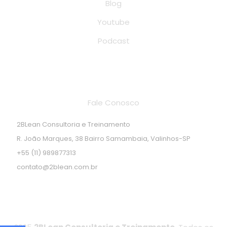
Blog
Youtube
Podcast
Endereço de localização
Fale Conosco
2BLean Consultoria e Treinamento
R. João Marques, 38 Bairro Samambaia, Valinhos-SP
+55 (11) 989877313
contato@2blean.com.br