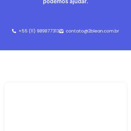
podemos ajudar.
+55 (11) 989877313
contato@2blean.com.br