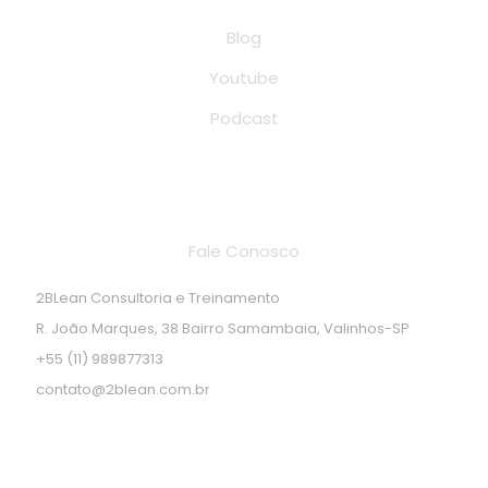
Blog
Youtube
Podcast
Endereço de localização
Fale Conosco
2BLean Consultoria e Treinamento
R. João Marques, 38 Bairro Samambaia, Valinhos-SP
+55 (11) 989877313
contato@2blean.com.br