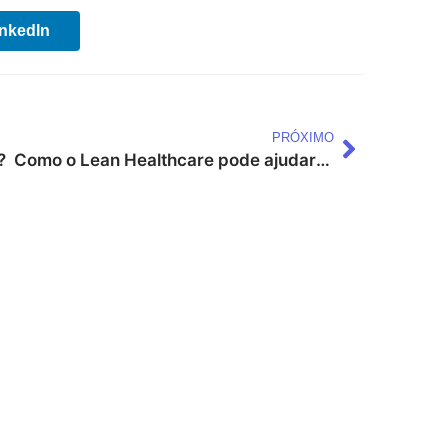
inkedIn
PRÓXIMO
?
Como o Lean Healthcare pode ajudar a tornar mais simples a jornada do paciente?
rápidos
Conteúdo