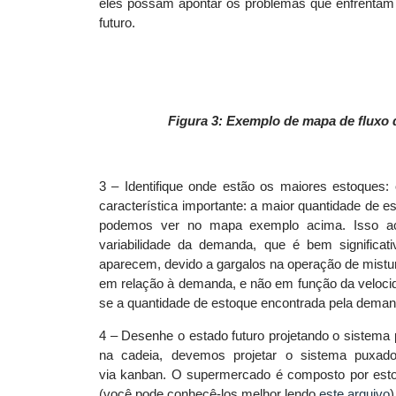
eles possam apontar os problemas que enfrentam 
futuro.
Figura 3: Exemplo de mapa de fluxo 
3 – Identifique onde estão os maiores estoque
característica importante: a maior quantidade de 
podemos ver no mapa exemplo acima. Isso ac
variabilidade da demanda, que é bem significa
aparecem, devido a gargalos na operação de mistur
em relação à demanda, e não em função da velocid
se a quantidade de estoque encontrada pela deman
4 – Desenhe o estado futuro projetando o sistema 
na cadeia, devemos projetar o sistema puxad
via
kanban
. O supermercado é composto por esto
(você pode conhecê-los melhor lendo
este arquivo
)