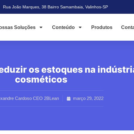
Rua João Marques, 38 Bairro Samambaia, Valinhos-SP
ossas Soluções
Conteúdo
Produtos
Cont
eduzir os estoques na indústri
cosméticos
exandre Cardoso CEO 2BLean
março 29, 2022