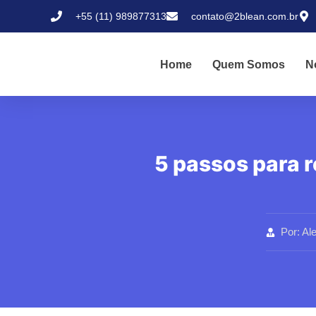
+55 (11) 989877313
contato@2blean.com.br
Home
Quem Somos
N
5 passos para r
Por:
Al