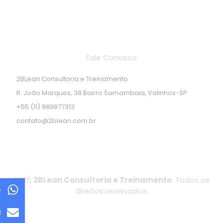
Endereço de localização
Fale Conosco
2BLean Consultoria e Treinamento
R. João Marques, 38 Bairro Samambaia, Valinhos-SP
+55 (11) 989877313
contato@2blean.com.br
2025
2BLean Consultoria e Treinamento
. Todos os
p
direitos reservados.
l