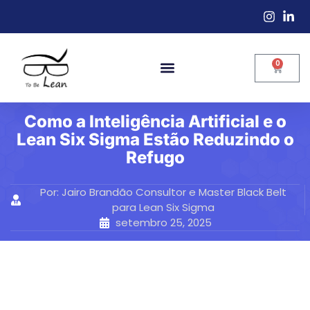
0
Como a Inteligência Artificial e o
Lean Six Sigma Estão Reduzindo o
Refugo
Por:
Jairo Brandão Consultor e Master Black Belt
para Lean Six Sigma
setembro 25, 2025