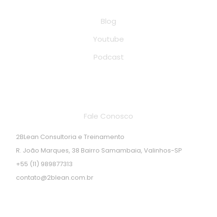
Blog
Youtube
Podcast
Endereço de localização
Fale Conosco
2BLean Consultoria e Treinamento
R. João Marques, 38 Bairro Samambaia, Valinhos-SP
+55 (11) 989877313
contato@2blean.com.br