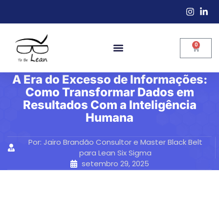
0
A Era do Excesso de Informações:
Como Transformar Dados em
Resultados Com a Inteligência
Humana
Por:
Jairo Brandão Consultor e Master Black Belt
para Lean Six Sigma
setembro 29, 2025