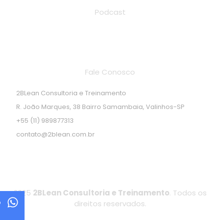
Podcast
Endereço de localização
Fale Conosco
2BLean Consultoria e Treinamento
R. João Marques, 38 Bairro Samambaia, Valinhos-SP
+55 (11) 989877313
contato@2blean.com.br
2025
2BLean Consultoria e Treinamento
. Todos os
p
direitos reservados.