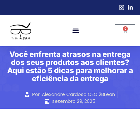
0
Você enfrenta atrasos na entrega
dos seus produtos aos clientes?
Aqui estão 5 dicas para melhorar a
eficiência da entrega
Por:
Alexandre Cardoso CEO 2BLean
setembro 29, 2025