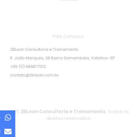
Endereço de localização
Fale Conosco
2BLean Consultoria e Treinamento
R. João Marques, 38 Bairro Samambaia, Valinhos-SP
+55 (11) 989877313
contato@2blean.com.br
2025
2BLean Consultoria e Treinamento
. Todos os
p
direitos reservados.
l