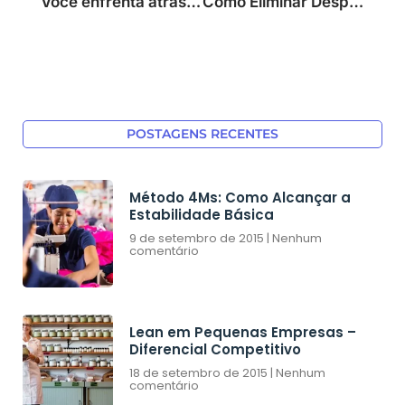
Você enfrenta atrasos na entrega dos seus produtos aos clientes? Aqui estão 5 dicas para melhorar a eficiência da entrega
Como Eliminar Desperdícios de Movimentação e Transporte em Laboratórios Analíticos
POSTAGENS RECENTES
Método 4Ms: Como Alcançar a
Estabilidade Básica
9 de setembro de 2015
Nenhum
comentário
Lean em Pequenas Empresas –
Diferencial Competitivo
18 de setembro de 2015
Nenhum
comentário