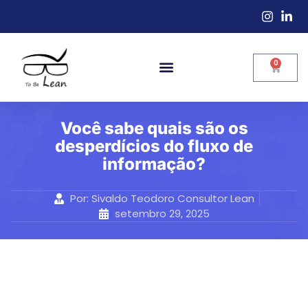
0
Você sabe quais são os
desperdícios do fluxo de
informação?
Por:
Sivaldo Teodoro Consultor Lean
setembro 29, 2025