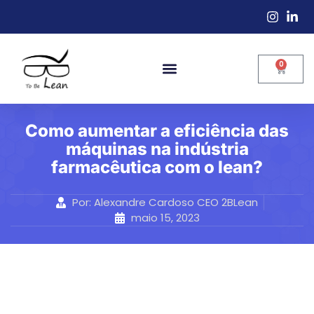
0
Como aumentar a eficiência das
máquinas na indústria
farmacêutica com o lean?
Por:
Alexandre Cardoso CEO 2BLean
maio 15, 2023