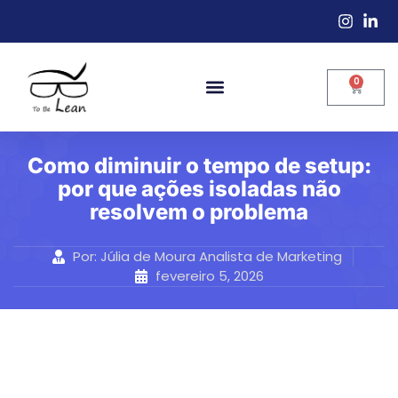
0
Como diminuir o tempo de setup:
por que ações isoladas não
resolvem o problema
Por:
Júlia de Moura Analista de Marketing
fevereiro 5, 2026