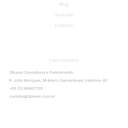
Blog
Youtube
Podcast
Endereço de localização
Fale Conosco
2BLean Consultoria e Treinamento
R. João Marques, 38 Bairro Samambaia, Valinhos-SP
+55 (11) 989877313
contato@2blean.com.br