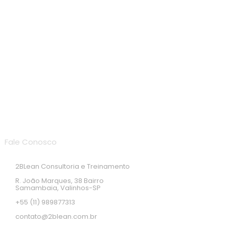
Endereço de localização
Fale Conosco
2BLean Consultoria e Treinamento
R. João Marques, 38 Bairro
Samambaia, Valinhos-SP
+55 (11) 989877313
contato@2blean.com.br