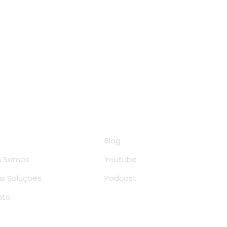
rápidos
Conteúdo
e
Blog
 Somos
Youtube
s Soluções
Podcast
ato