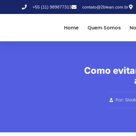
+55 (11) 989877313
contato@2blean.com.br
Home
Quem Somos
No
Como evita
Por:
Siva