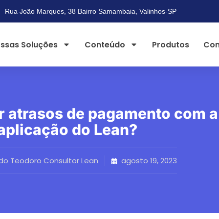
Rua João Marques, 38 Bairro Samambaia, Valinhos-SP
ssas Soluções
Conteúdo
Produtos
Con
r atrasos de pagamento com a
aplicação do Lean?
ldo Teodoro Consultor Lean
agosto 19, 2023