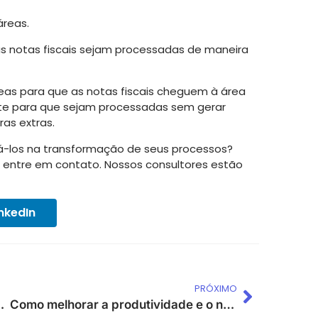
áreas.
as notas fiscais sejam processadas de maneira
áreas para que as notas fiscais cheguem à área
e para que sejam processadas sem gerar
as extras.
-los na transformação de seus processos?
e entre em contato. Nossos consultores estão
inkedIn
PRÓXIMO
0% na montagem final?
Como melhorar a produtividade e o nível de serviço ao cliente em empresas com demanda sazonal?