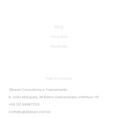
Conteúdo
Blog
Youtube
Podcast
Endereço de localização
Fale Conosco
2BLean Consultoria e Treinamento
R. João Marques, 38 Bairro Samambaia, Valinhos-SP
+55 (11) 989877313
contato@2blean.com.br