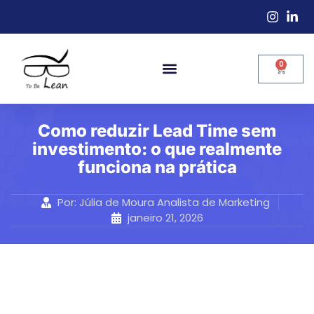
0
Como reduzir Lead Time sem
investimento: o que realmente
funciona na prática
Por:
Júlia de Moura Analista de Marketing
janeiro 21, 2026