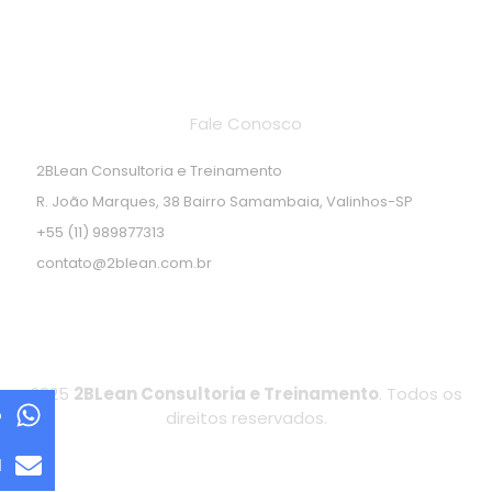
Endereço de localização
Fale Conosco
2BLean Consultoria e Treinamento
R. João Marques, 38 Bairro Samambaia, Valinhos-SP
+55 (11) 989877313
contato@2blean.com.br
2025
2BLean Consultoria e Treinamento
. Todos os
p
direitos reservados.
l