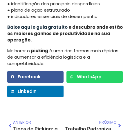
● identificação dos principais desperdícios
● plano de ação estruturado
● indicadores essenciais de desempenho
Baixe aqui o guia gratuito
e descubra onde estão
os maiores ganhos de produtividade na sua
operação.
Melhorar o
picking
é uma das formas mais rápidas
de aumentar a eficiência logística e a
competitividade.
Facebook
WhatsApp
LinkedIn
ANTERIOR
PRÓXIMO
Tipos de Picking: quando usar picking por zona, por onda, por lote ou unitário
Trabalho Padronizado: o que é e por que ele define a produtividade da sua operação