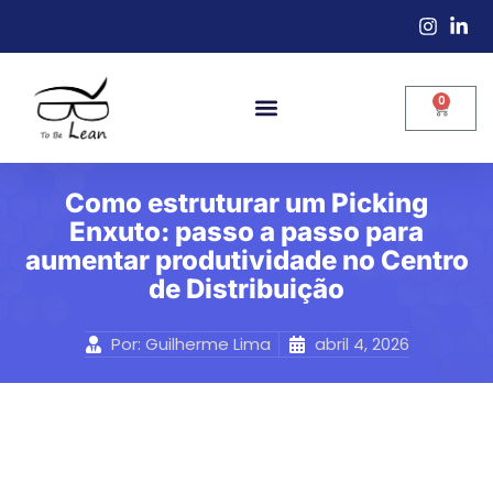
0
Como estruturar um Picking
Enxuto: passo a passo para
aumentar produtividade no Centro
de Distribuição
Por:
Guilherme Lima
abril 4, 2026