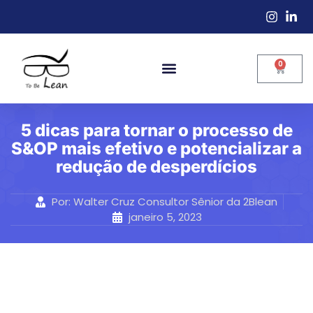
0
5 dicas para tornar o processo de
S&OP mais efetivo e potencializar a
redução de desperdícios
Por:
Walter Cruz Consultor Sênior da 2Blean
janeiro 5, 2023