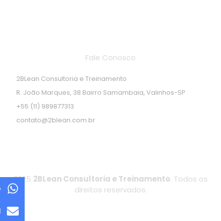
Endereço de localização
Fale Conosco
2BLean Consultoria e Treinamento
R. João Marques, 38 Bairro Samambaia, Valinhos-SP
+55 (11) 989877313
contato@2blean.com.br
2025
2BLean Consultoria e Treinamento
. Todos os
p
direitos reservados.
l