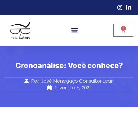
0
Cronoanálise: Você conhece?
Por:
José Menegaço Consultor Lean
fevereiro 5, 2021