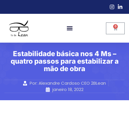
0
Estabilidade básica nos 4 Ms –
quatro passos para estabilizar a
mão de obra
Por:
Alexandre Cardoso CEO 2BLean
janeiro 18, 2022