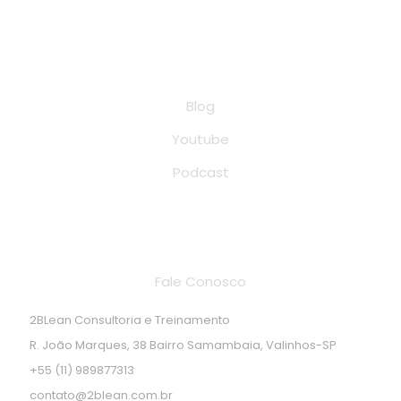
Conteúdo
Blog
Youtube
Podcast
Endereço de localização
Fale Conosco
2BLean Consultoria e Treinamento
R. João Marques, 38 Bairro Samambaia, Valinhos-SP
+55 (11) 989877313
contato@2blean.com.br