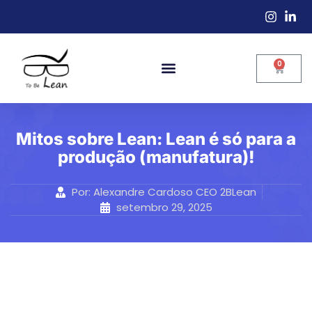
0
Mitos sobre Lean: Lean é só para a
produção (manufatura)!
Por:
Alexandre Cardoso CEO 2BLean
setembro 29, 2025