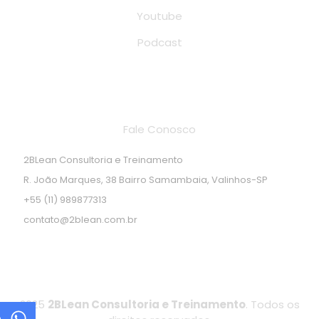
Youtube
Podcast
Endereço de localização
Fale Conosco
2BLean Consultoria e Treinamento
R. João Marques, 38 Bairro Samambaia, Valinhos-SP
+55 (11) 989877313
contato@2blean.com.br
2025
2BLean Consultoria e Treinamento
. Todos os
p