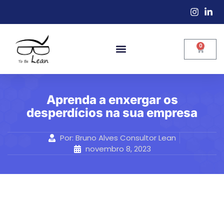
0
Aprenda a enxergar os
desperdícios na sua empresa
Por:
Bruno Alves Consultor Lean
novembro 8, 2023