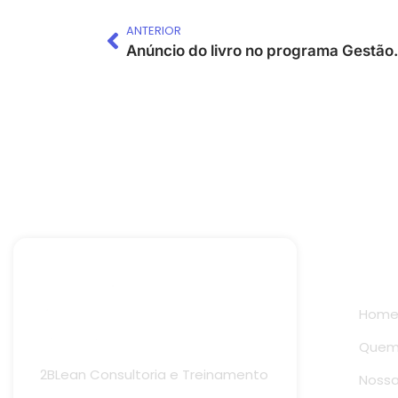
ANTERIOR
Anúncio do livro
Links 
Hom
Quem
2BLean Consultoria e Treinamento
Nossa