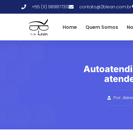
+55 (11) 989877313
contato@2blean.com.br
Home
Quem Somos
No
Autoatendi
atende
Por:
Alex