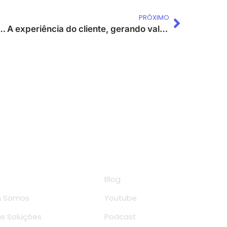
PRÓXIMO
 no programa Gestão Descomplicada CBN
A experiência do cliente, gerando valor de verdade!
rápidos
Conteúdo
e
Blog
 Somos
Youtube
s Soluções
Podcast