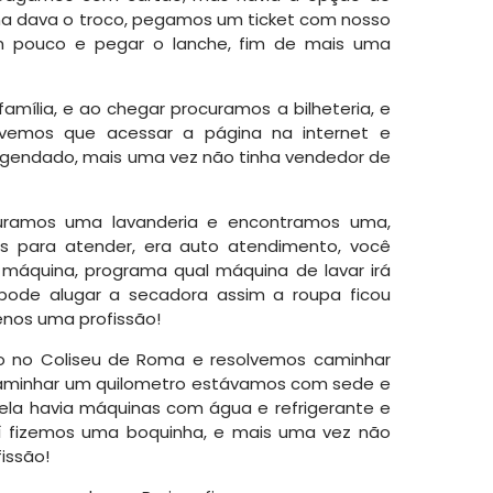
ina dava o troco, pegamos um ticket com nosso
m pouco e pegar o lanche, fim de mais uma
mília, e ao chegar procuramos a bilheteria, e
tivemos que acessar a página na internet e
a agendado, mais uma vez não tinha vendedor de
uramos uma lavanderia e encontramos uma,
s para atender, era auto atendimento, você
áquina, programa qual máquina de lavar irá
ê pode alugar a secadora assim a roupa ficou
nos uma profissão!
o no Coliseu de Roma e resolvemos caminhar
 caminhar um quilometro estávamos com sede e
la havia máquinas com água e refrigerante e
 fizemos uma boquinha, e mais uma vez não
issão!