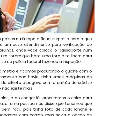
ns países na Europa e fiquei surpreso com o que
 há um auto atendimento para verificação do
uarulhos, onde você coloca o passaporte num
a um totem que bate uma foto e te libera para
nte da polícia federal fazendo a inspeção.
o metrô e ficamos procurando o guichê com o
lesmente não havia, tinha umas máquinas de
o do bilhete e pagava com o cartão de crédito
 não existe mais.
lds, e ao chegar lá
procuramos o caixa para
xa, aí uma pessoa nos disse que teríamos que
 bem fácil, pois tinha foto de cada lanche e
l pagamos com cartão, mas havia a opção de