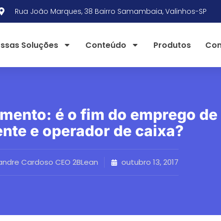
Rua João Marques, 38 Bairro Samambaia, Valinhos-SP
ssas Soluções
Conteúdo
Produtos
Con
mento: é o fim do emprego de
nte e operador de caixa?
andre Cardoso CEO 2BLean
outubro 13, 2017