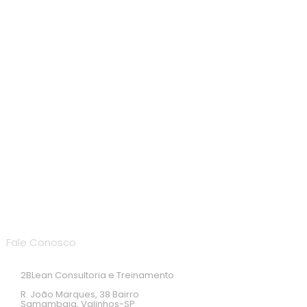
Endereço de localização
Fale Conosco
2BLean Consultoria e Treinamento
R. João Marques, 38 Bairro
Samambaia, Valinhos-SP