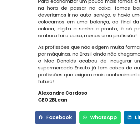
Para economizar um pouco mais fomos a 
na hora de passar no caixa, fomos b
deveríamos ir no auto-serviço, e havia 
colocamos em uma balança, ao final da
coloca, digita a senha e pronto, é só p
embora foi o caixa, menos uma profissão!
As profissões que não exigem muita form
por máquinas, no Brasil ainda não chegamo
o Mac Donalds acabou de inaugurar u
supermercado Enxuto já tem caixas de a
profissões que exigem mais conheciment
futuro!
Alexandre Cardoso
CEO 2BLean
Facebook
WhatsApp
L