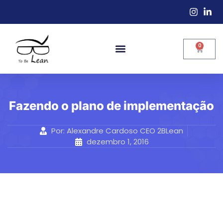
0
Fazendo o plano de implementação
Por:
Alexandre Cardoso CEO 2BLean
dezembro 1, 2016