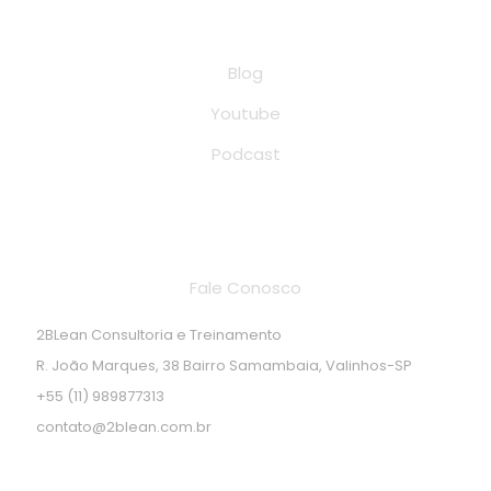
Conteúdo
Blog
Youtube
Podcast
Endereço de localização
Fale Conosco
2BLean Consultoria e Treinamento
R. João Marques, 38 Bairro Samambaia, Valinhos-SP
+55 (11) 989877313
contato@2blean.com.br