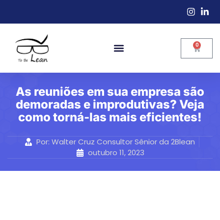
0
As reuniões em sua empresa são
demoradas e improdutivas? Veja
como torná-las mais eficientes!
Por:
Walter Cruz Consultor Sênior da 2Blean
outubro 11, 2023