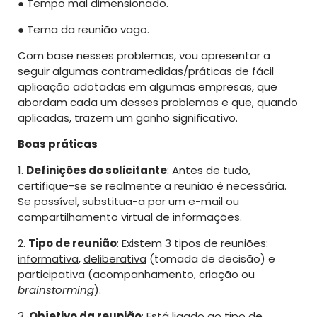
● Tempo mal dimensionado.
● Tema da reunião vago.
Com base nesses problemas, vou apresentar a
seguir algumas contramedidas/práticas de fácil
aplicação adotadas em algumas empresas, que
abordam cada um desses problemas e que, quando
aplicadas, trazem um ganho significativo.
Boas práticas
1.
Definições do solicitante
: Antes de tudo,
certifique-se se realmente a reunião é necessária.
Se possível, substitua-a por um e-mail ou
compartilhamento virtual de informações.
2.
Tipo de reunião
: Existem 3 tipos de reuniões:
informativa
,
deliberativa
(tomada de decisão) e
participativa
(acompanhamento, criação ou
brainstorming
).
3.
Objetivo da reunião
: Está ligado ao tipo de