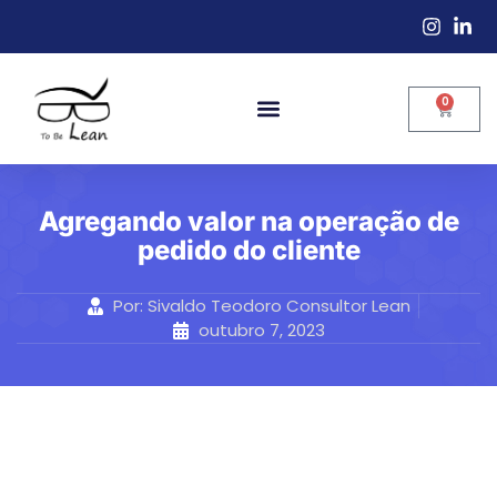
0
Agregando valor na operação de
pedido do cliente
Por:
Sivaldo Teodoro Consultor Lean
outubro 7, 2023