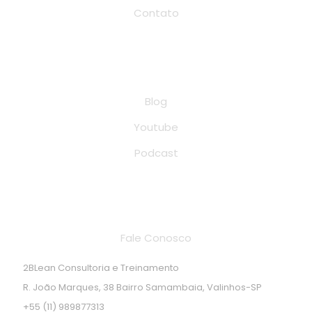
Contato
Conteúdo
Blog
Youtube
Podcast
Endereço de localização
Fale Conosco
2BLean Consultoria e Treinamento
R. João Marques, 38 Bairro Samambaia, Valinhos-SP
+55 (11) 989877313