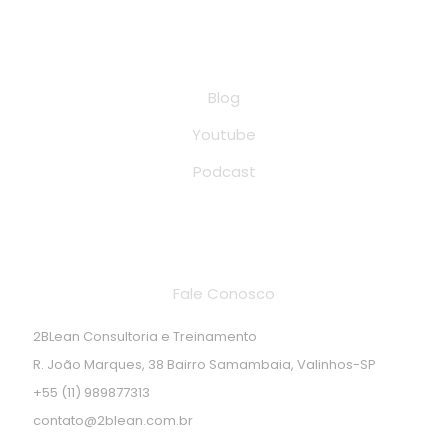
Conteúdo
Blog
Youtube
Podcast
Endereço de localização
Fale Conosco
2BLean Consultoria e Treinamento
R. João Marques, 38 Bairro Samambaia, Valinhos-SP
+55 (11) 989877313
contato@2blean.com.br