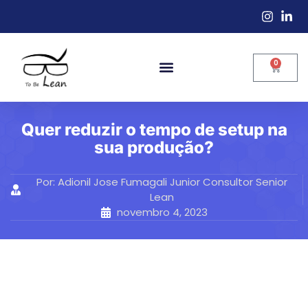
0
Quer reduzir o tempo de setup na
sua produção?
Por:
Adionil Jose Fumagali Junior Consultor Senior
Lean
novembro 4, 2023